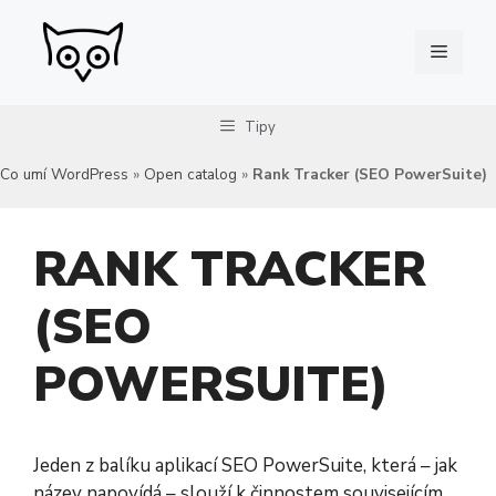
Přeskočit
na
Menu
obsah
Tipy
Co umí WordPress
»
Open catalog
»
Rank Tracker (SEO PowerSuite)
RANK TRACKER
(SEO
POWERSUITE)
Jeden z balíku aplikací SEO PowerSuite, která – jak
název napovídá – slouží k činnostem souvisejícím