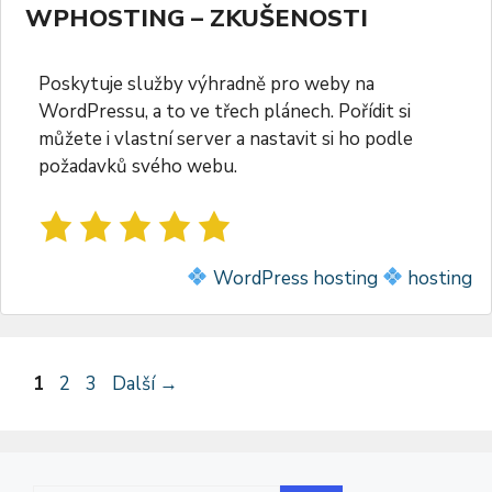
WPHOSTING – ZKUŠENOSTI
Poskytuje služby výhradně pro weby na
WordPressu, a to ve třech plánech. Pořídit si
můžete i vlastní server a nastavit si ho podle
požadavků svého webu.
WordPress hosting
hosting
Stránka
Stránka
Stránka
1
2
3
Další
→