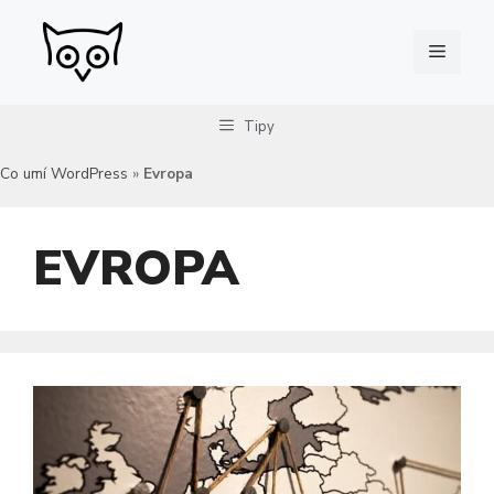
Přeskočit
na
Menu
obsah
Tipy
Co umí WordPress
»
Evropa
EVROPA