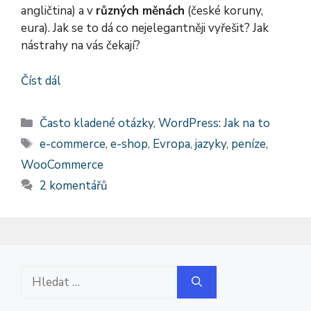
angličtina) a v
různých měnách
(české koruny,
eura). Jak se to dá co nejelegantněji vyřešit? Jak
nástrahy na vás čekají?
Číst dál
Rubriky
Často kladené otázky
,
WordPress: Jak na to
Štítky
e-commerce
,
e-shop
,
Evropa
,
jazyky
,
peníze
,
WooCommerce
2 komentářů
Hledat: