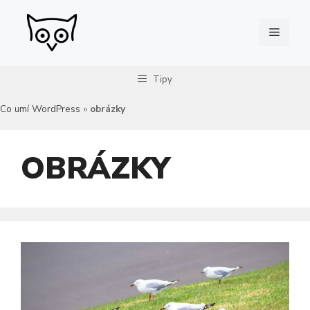
Přeskočit
na
Menu
obsah
Tipy
Co umí WordPress
»
obrázky
OBRÁZKY