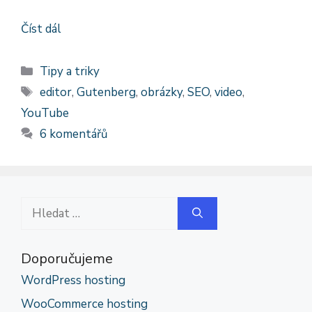
Číst dál
Rubriky
Tipy a triky
Štítky
editor
,
Gutenberg
,
obrázky
,
SEO
,
video
,
YouTube
6 komentářů
Hledat:
Doporučujeme
WordPress hosting
WooCommerce hosting