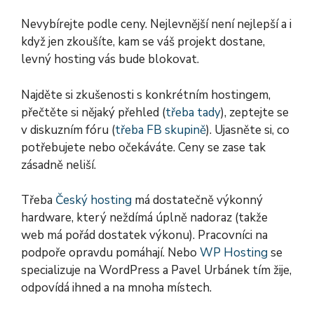
Nevybírejte podle ceny. Nejlevnější není nejlepší a i
když jen zkoušíte, kam se váš projekt dostane,
levný hosting vás bude blokovat.
Najděte si zkušenosti s konkrétním hostingem,
přečtěte si nějaký přehled (
třeba tady
), zeptejte se
v diskuzním fóru (
třeba FB skupině
). Ujasněte si, co
potřebujete nebo očekáváte. Ceny se zase tak
zásadně neliší.
Třeba
Český hosting
má dostatečně výkonný
hardware, který neždímá úplně nadoraz (takže
web má pořád dostatek výkonu). Pracovníci na
podpoře opravdu pomáhají. Nebo
WP Hosting
se
specializuje na WordPress a Pavel Urbánek tím žije,
odpovídá ihned a na mnoha místech.