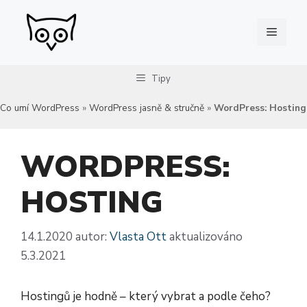
Přeskočit
na
Menu
obsah
Tipy
Co umí WordPress
»
WordPress jasně & stručně
»
WordPress: Hosting
WORDPRESS:
HOSTING
14.1.2020
autor:
Vlasta Ott
aktualizováno
5.3.2021
Hostingů je hodně – který vybrat a podle čeho?