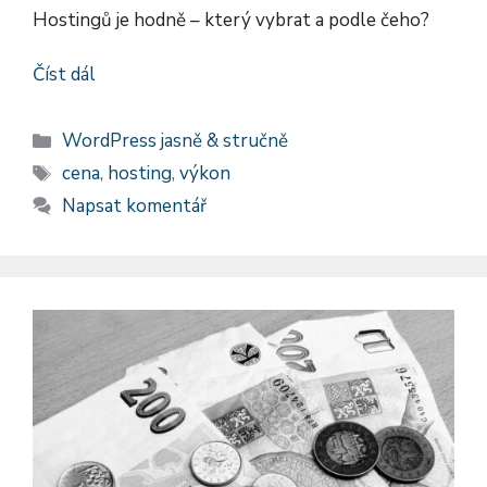
Hostingů je hodně – který vybrat a podle čeho?
Číst dál
Rubriky
WordPress jasně & stručně
Štítky
cena
,
hosting
,
výkon
Napsat komentář