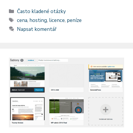
Rubriky
Často kladené otázky
Štítky
cena
,
hosting
,
licence
,
peníze
Napsat komentář