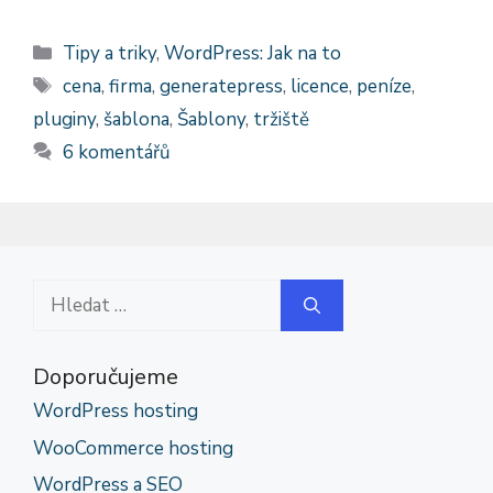
Rubriky
Tipy a triky
,
WordPress: Jak na to
Štítky
cena
,
firma
,
generatepress
,
licence
,
peníze
,
pluginy
,
šablona
,
Šablony
,
tržiště
6 komentářů
Hledat:
Doporučujeme
WordPress hosting
WooCommerce hosting
WordPress a SEO