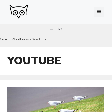
Přeskočit
na
Menu
obsah
Tipy
Co umí WordPress
»
YouTube
YOUTUBE