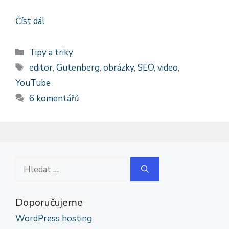
Číst dál
Rubriky
Tipy a triky
Štítky
editor
,
Gutenberg
,
obrázky
,
SEO
,
video
,
YouTube
6 komentářů
Hledat:
Doporučujeme
WordPress hosting