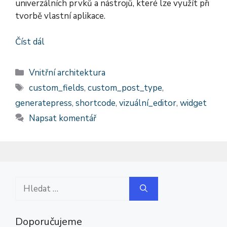
univerzálních prvků a nástrojů, které lze využít při
tvorbě vlastní aplikace.
Číst dál
Rubriky
Vnitřní architektura
Štítky
custom_fields
,
custom_post_type
,
generatepress
,
shortcode
,
vizuální_editor
,
widget
Napsat komentář
Hledat:
Doporučujeme