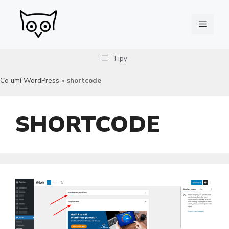
Přeskočit
na
Menu
obsah
Tipy
Co umí WordPress
»
shortcode
SHORTCODE